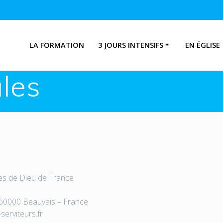
LA FORMATION
3 JOURS INTENSIFS
EN ÉGLISE
les
es de Dieu de France
 60000 Beauvais – France
erviteurs.fr