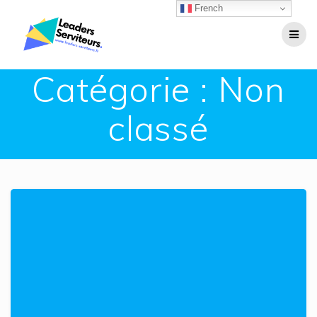
Passer
French
au
contenu
Catégorie :
Non
classé