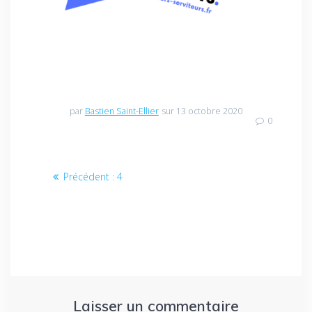
par
Bastien Saint-Ellier
sur 13 octobre 2020
0
Navigation
Article
Précédent :
4
de
précédent
:
l’article
Laisser un commentaire