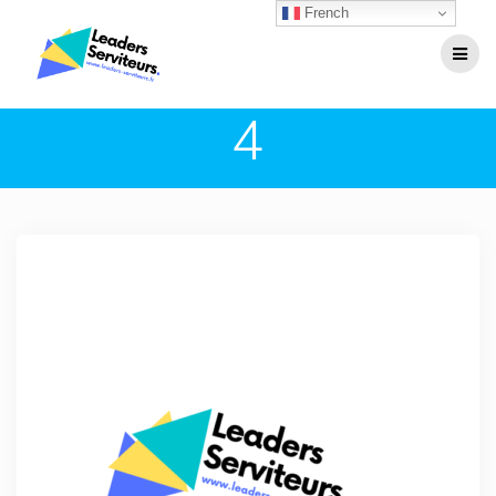
Passer
French
au
contenu
4