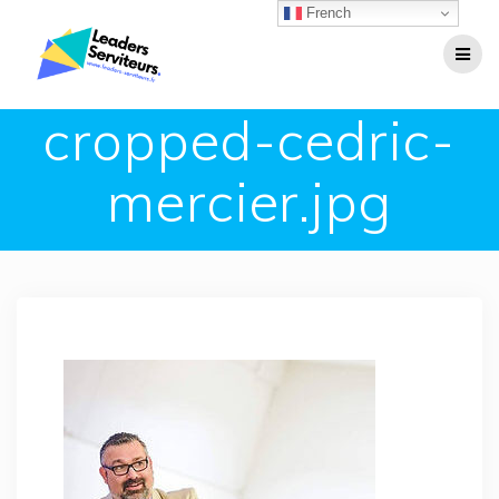
Passer
French
au
contenu
cropped-cedric-
mercier.jpg