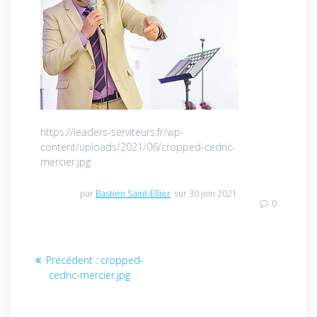
https://leaders-serviteurs.fr/wp-
content/uploads/2021/06/cropped-cedric-
mercier.jpg
par
Bastien Saint-Ellier
sur 30 juin 2021
0
Navigation
Article
Précédent :
cropped-
de
précédent
cedric-mercier.jpg
:
l’article