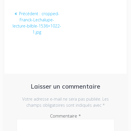
Navigation
Article
Précédent :
cropped-
de
précédent
Franck-Lechalupe-
:
lecture-bilble-1536×1022-
l’article
1.jpg
Laisser un commentaire
Votre adresse e-mail ne sera pas publiée.
Les
champs obligatoires sont indiqués avec
*
Commentaire
*