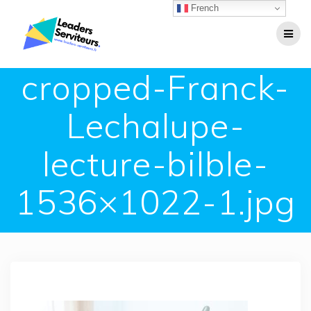
Passer
French
au
contenu
cropped-Franck-
Lechalupe-
lecture-bilble-
1536×1022-1.jpg