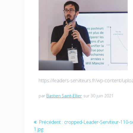
https://leaders-serviteurs.fr/wp-content/up
par
Bastien Saint-Ellier
sur 30 juin 2021
Navigation
Article
Précédent :
cropped-Leader-Serviteur-110-s
précédent
1.jpg