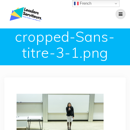
Passer
French
au
contenu
cropped-Sans-
titre-3-1.png