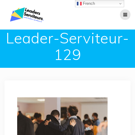
Passer
French
au
contenu
Leader-Serviteur-
129