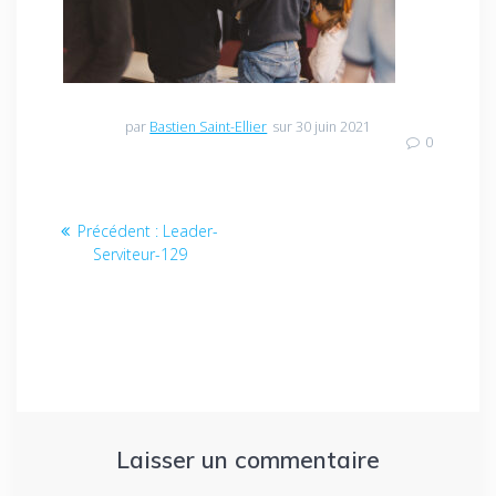
par
Bastien Saint-Ellier
sur 30 juin 2021
0
Navigation
Article
Précédent :
Leader-
de
précédent
Serviteur-129
:
l’article
Laisser un commentaire