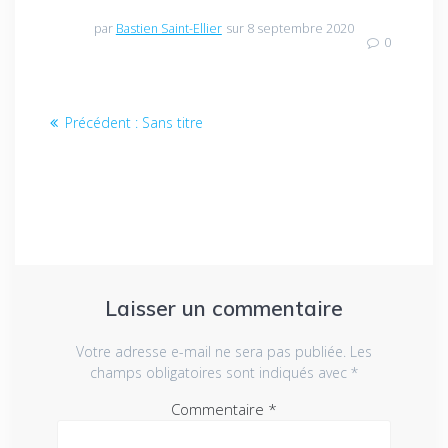
par
Bastien Saint-Ellier
sur 8 septembre 2020
0
Navigation
Article
Précédent :
Sans titre
de
précédent
:
l’article
Laisser un commentaire
Votre adresse e-mail ne sera pas publiée.
Les
champs obligatoires sont indiqués avec
*
Commentaire
*