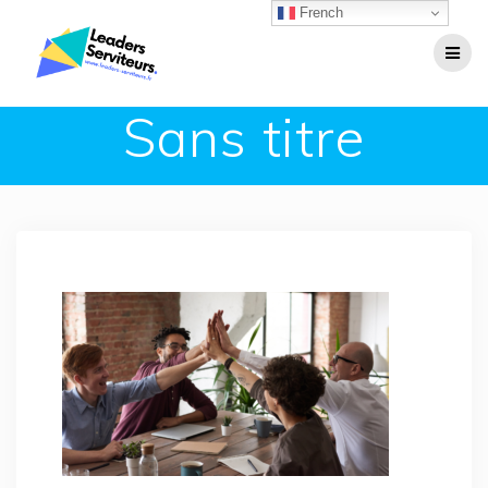
Passer
French
au
contenu
Sans titre