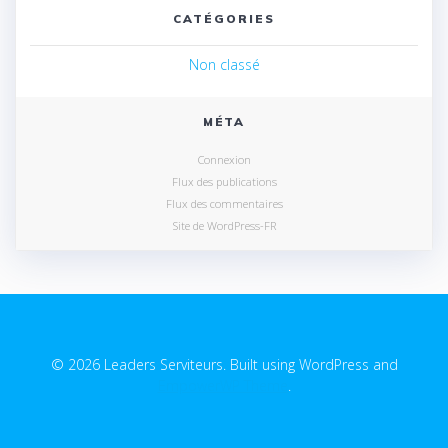
CATÉGORIES
Non classé
MÉTA
Connexion
Flux des publications
Flux des commentaires
Site de WordPress-FR
© 2026 Leaders Serviteurs. Built using WordPress and
EmpowerWP Theme
.